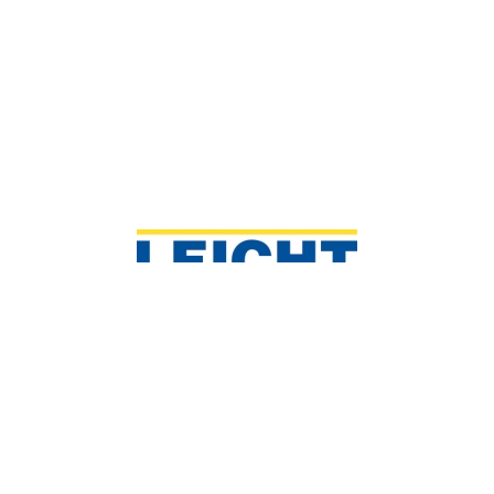
St.-Peter-Hauptstraße 6
8042 Graz, Österreich
T
+43 316 471 256
E
office@leicht.co.at