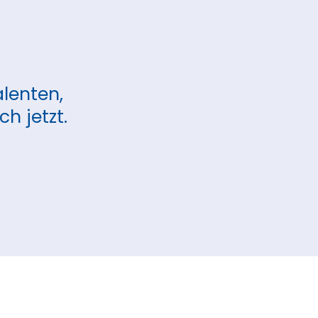
lenten,
h jetzt.