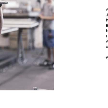
A
J
h
B
h
F
A
a
W