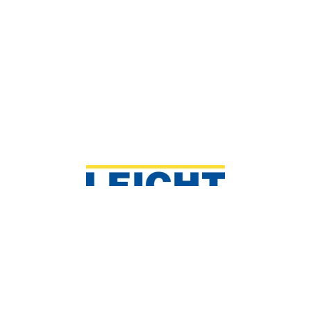
St.-Peter-Hauptstraße 6
8042 Graz, Österreich
T
+43 316 471 256
E
office@leicht.co.at