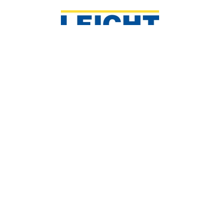
St.-Peter-Hauptstraße 6
8042 Graz, Österreich
T
+43 316 471 256
E
office@leicht.co.at
Kontakt aufnehmen
Google Maps